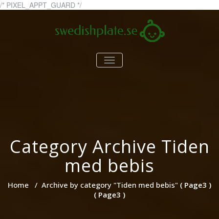
Skip
/* PIXEL_APPT_GUARD */
to
content
swedishplate.se
swedishplate.se – allt du
TOGGLE
behöver veta om barn
NAVIGATION
Category Archive Tiden
med bebis
Home
/
Archive by category "Tiden med bebis"
( Page3 )
( Page3 )