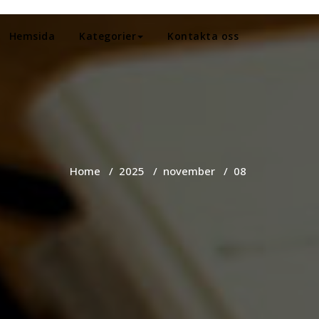
Hemsida
Kategorier
Kontakta oss
Home
/
2025
/
november
/
08