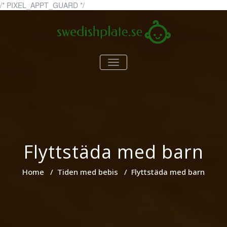
Skip
/* PIXEL_APPT_GUARD */
to
content
swedishplate.se
swedishplate.se – allt du
TOGGLE
behöver veta om barn
NAVIGATION
Flyttstäda med barn
Home
/
Tiden med bebis
/
Flyttstäda med barn