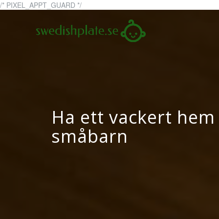
Skip
/* PIXEL_APPT_GUARD */
to
swedi
swedishplate
content
Ha ett vackert hem 
småbarn