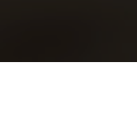
Nya Inlägg
Har du radon hemma? Så gör du saneringen
trygg och smidig för småbarnsfamiljen