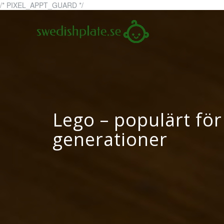
Skip
/* PIXEL_APPT_GUARD */
to
swedi
swedishplate
content
Lego – populärt för 
generationer