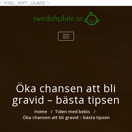
Skip
/* PIXEL_APPT_GUARD */
to
content
swedishplate.se
swedishplate.se – allt du
TOGGLE
behöver veta om barn
NAVIGATION
Öka chansen att bli
gravid – bästa tipsen
Home
/
Tiden med bebis
/
Öka chansen att bli gravid – bästa tipsen