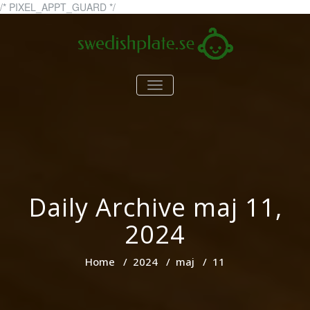
Skip
/* PIXEL_APPT_GUARD */
to
content
swedishplate.se
swedishplate.se – allt du
TOGGLE
behöver veta om barn
NAVIGATION
Daily Archive maj 11,
2024
Home
/
2024
/
maj
/
11